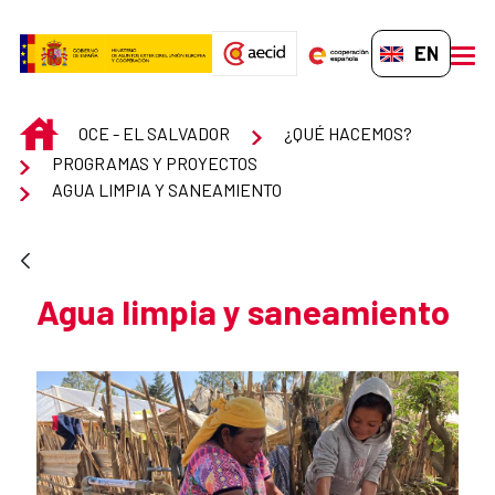
Skip to Main Content
EN-GB
men
INICIO
OCE - EL SALVADOR
¿QUÉ HACEMOS?
PROGRAMAS Y PROYECTOS
​AGUA LIMPIA Y SANEAMIENTO
​Agua limpia y saneamiento