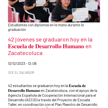
Caption:
Estudiantes con diplomas en la mano durante la
graduación
News title
42 jóvenes se graduaron hoy en la
𝐄𝐬𝐜𝐮𝐞𝐥𝐚 𝐝𝐞 𝐃𝐞𝐬𝐚𝐫𝐫𝐨𝐥𝐥𝐨 𝐇𝐮𝐦𝐚𝐧𝐨 en
Zacatecoluca
Date of publication of the news item
12/12/2023 - 12:06
News categories
OCE EL SALVADOR
Summary of the news
42 estudiantes se graduaron hoy en la 𝐄𝐬𝐜𝐮𝐞𝐥𝐚 𝐝𝐞
𝐃𝐞𝐬𝐚𝐫𝐫𝐨𝐥𝐥𝐨 𝐇𝐮𝐦𝐚𝐧𝐨 en Zacatecoluca, con el apoyo de la
Agencia Española de Cooperación Internacional para el
Desarrollo (AECID) a través del Proyecto de Escuela
Taller, en coordinación con el Plan Maestro de Desarrollo