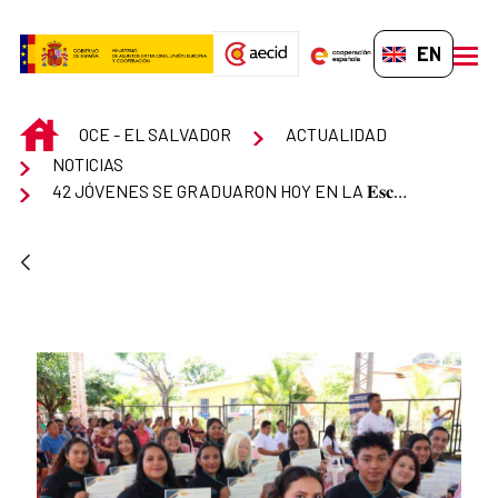
Skip to Main Content
EN-GB
men
INICIO
OCE - EL SALVADOR
ACTUALIDAD
NOTICIAS
42 JÓVENES SE GRADUARON HOY EN LA 𝐄𝐬𝐜𝐮𝐞𝐥𝐚 𝐝𝐞 𝐃𝐞𝐬𝐚𝐫𝐫𝐨𝐥𝐥𝐨 𝐇𝐮𝐦𝐚𝐧𝐨 EN ZACATECOLUCA