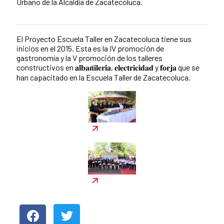
Urbano de la Alcaldía de Zacatecoluca.
El Proyecto Escuela Taller en Zacatecoluca tiene sus
News content
inicios en el 2015. Esta es la IV promoción de
gastronomía y la V promoción de los talleres
constructivos en 𝐚𝐥𝐛𝐚𝐧̃𝐢𝐥𝐞𝐫𝐢́𝐚, 𝐞𝐥𝐞𝐜𝐭𝐫𝐢𝐜𝐢𝐝𝐚𝐝 y 𝐟𝐨𝐫𝐣𝐚 que se
han capacitado en la Escuela Taller de Zacatecoluca.