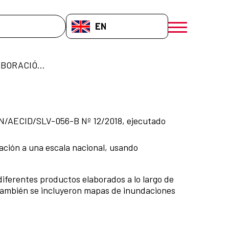
EN-GB
menú móvil a
CONSULTORÍA PARA LA ELABORACIÓN DE MAPA PROBABILÍSTICO DE INUNDACIONES CONTRATO MARN/AECID/SLV-056-B Nº 12/2018 INFORME FINAL
MARN/AECID/SLV-056-B Nº 12/2018, ejecutado
ación a una escala nacional, usando
diferentes productos elaborados a lo largo de
 También se incluyeron mapas de inundaciones