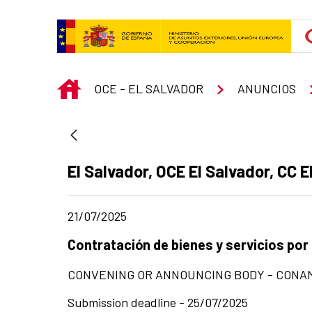
Skip to Main Content
INICIO
OCE - EL SALVADOR
ANUNCIOS
Ad section:
El Salvador, OCE El Salvador, CC E
Date of publication of the news item
21/07/2025
Title of the announcement:
Contratación de bienes y servicios por
CONVENING OR ANNOUNCING BODY - CONA
Submission deadline - 25/07/2025