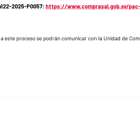
 4122-2025-P0057:
https://www.comprasal.gob.sv/pac
es a este proceso se podrán comunicar con la Unidad de Com
v