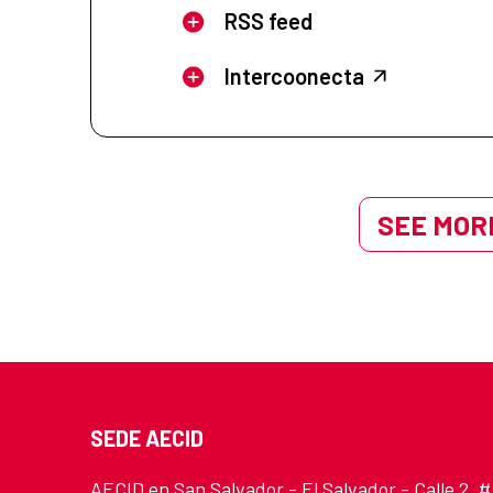
RSS feed
Intercoonecta
SEE MORE
SEDE AECID
AECID en San Salvador - El Salvador - Calle 2, #