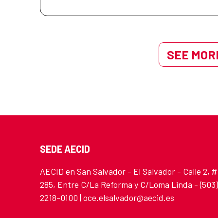
SEE MORE
SEDE AECID
AECID en San Salvador - El Salvador - Calle 2, #
285, Entre C/La Reforma y C/Loma Linda - (503)
2218-0100 | oce.elsalvador@aecid.es