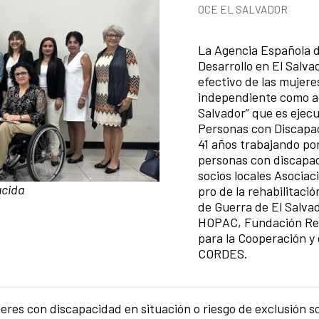
News categories
OCE EL SALVADOR
Summary of the news
La Agencia Española d
Desarrollo en El Salva
efectivo de las mujere
independiente como act
Salvador” que es ejec
Personas con Discapa
41 años trabajando po
personas con discapaci
socios locales Asocia
ucida
pro de la rehabilitaci
de Guerra de El Salva
HOPAC, Fundación Red
para la Cooperación y 
CORDES.
res con discapacidad en situación o riesgo de exclusión s