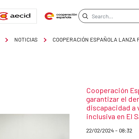
Search Bar
NOTICIAS
News title
Cooperación Esp
garantizar el d
discapacidad a 
inclusiva en El 
Date of publication of
22/02/2024 - 08:32