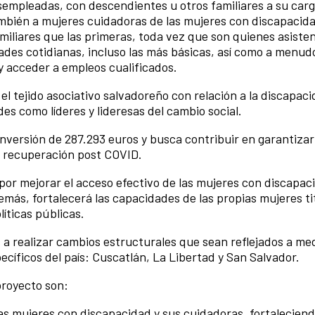
empleadas, con descendientes u otros familiares a su carg
mbién a mujeres cuidadoras de las mujeres con discapacid
miliares que las primeras, toda vez que son quienes asisten
ades cotidianas, incluso las más básicas, así como a menud
 acceder a empleos cualificados.
l tejido asociativo salvadoreño con relación a la discapacid
es como líderes y lideresas del cambio social.
nversión de 287.293 euros y busca contribuir en garantizar
a recuperación post COVID.
 por mejorar el acceso efectivo de las mujeres con discapa
demás, fortalecerá las capacidades de las propias mujeres t
líticas públicas.
 a realizar cambios estructurales que sean reflejados a med
íficos del país: Cuscatlán, La Libertad y San Salvador.
proyecto son:
s mujeres con discapacidad y sus cuidadoras, fortalecien