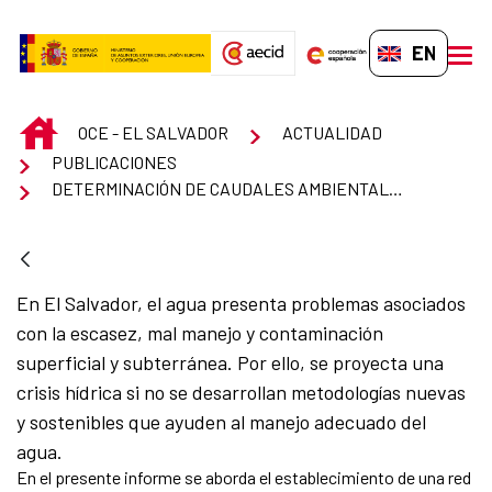
Skip to Main Content
EN-GB
men
INICIO
OCE - EL SALVADOR
ACTUALIDAD
PUBLICACIONES
DETERMINACIÓN DE CAUDALES AMBIENTALES EN RÍOS DE EL SALVADOR Y DISEÑO DE RED DE MONITOREO NÚMERO DE CONTRATO: MARN/AECID/SLV-056-B NO. 11/2019
En El Salvador, el agua presenta problemas asociados
con la escasez, mal manejo y contaminación
superficial y subterránea. Por ello, se proyecta una
crisis hídrica si no se desarrollan metodologías nuevas
y sostenibles que ayuden al manejo adecuado del
agua.
En el presente informe se aborda el establecimiento de una red