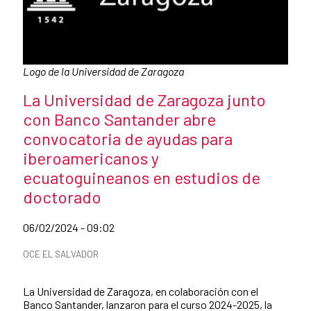
Caption:
Logo de la Universidad de Zaragoza
News title
La Universidad de Zaragoza junto
con Banco Santander abre
convocatoria de ayudas para
iberoamericanos y
ecuatoguineanos en estudios de
doctorado
Date of publication of the news item
06/02/2024 - 09:02
News categories
OCE EL SALVADOR
Summary of the news
La Universidad de Zaragoza, en colaboración con el
Banco Santander, lanzaron para el curso 2024-2025, la