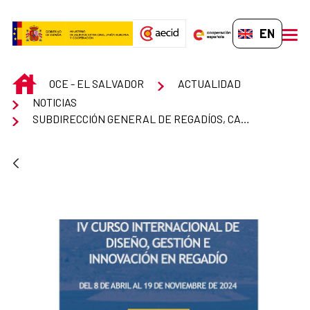
Skip to Main Content
EN-GB
men
INICIO
OCE - EL SALVADOR
ACTUALIDAD
NOTICIAS
SUBDIRECCIÓN GENERAL DE REGADÍOS, CAMINOS NATURALES E INFRAESTRUCTURAS RURALES DEL MAPA ABRE CONVOCATORIA DE INSCRIPCIÓN EN EL IV CURSO INTERNACIONAL EN DISEÑO, GESTIÓN E INNOVACIÓN EN REGADÍO