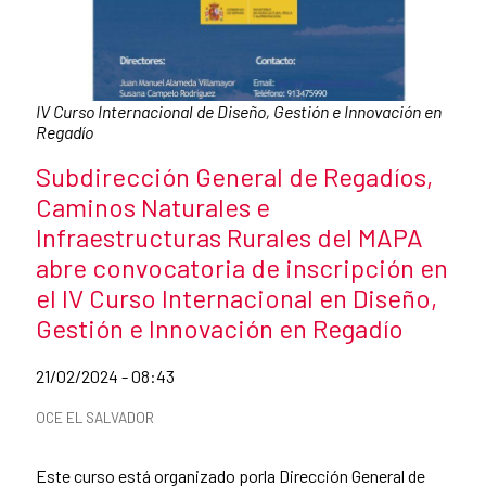
Caption:
IV Curso Internacional de Diseño, Gestión e Innovación en
Regadío
News title
Subdirección General de Regadíos,
Caminos Naturales e
Infraestructuras Rurales del MAPA
abre convocatoria de inscripción en
el IV Curso Internacional en Diseño,
Gestión e Innovación en Regadío
Date of publication of the news item
21/02/2024 - 08:43
News categories
OCE EL SALVADOR
Summary of the news
Este curso está organizado porla Dirección General de