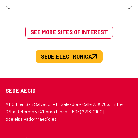
SEE MORE SITES OF INTEREST
SEDE.ELECTRONICA
SEDE AECID
AECID en San Salvador - El Salvador - Calle 2, # 285, Entre
C/La Reforma y C/Loma Linda - (503) 2218-0100 |
oce.elsalvador@aecid.es