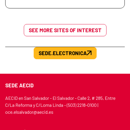
SEE MORE SITES OF INTEREST
SEDE.ELECTRONICA
SEDE AECID
AECID en San Salvador - El Salvador - Calle 2, # 285, Entre
C/La Reforma y C/Loma Linda - (503) 2218-0100 |
oce.elsalvador@aecid.es