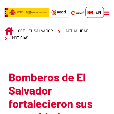
Skip to Main Content
EN-GB
men
INICIO
OCE - EL SALVADOR
ACTUALIDAD
NOTICIAS
Atrás
Bomberos de El
Salvador
fortalecieron sus