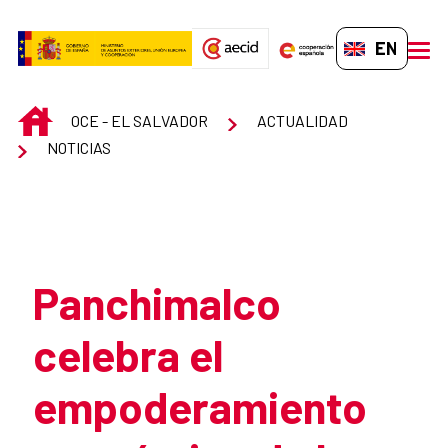
Skip to Main Content
EN-GB
men
INICIO
OCE - EL SALVADOR
ACTUALIDAD
NOTICIAS
Atrás
Panchimalco
celebra el
empoderamiento