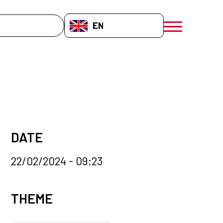
EN-GB
menú móvil a
DATE
22/02/2024 - 09:23
News categories
THEME