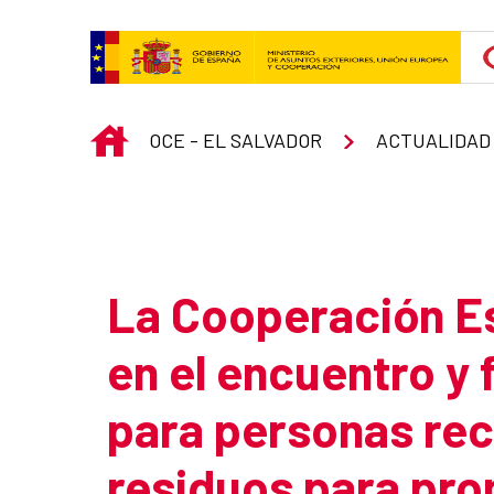
Skip to Main Content
INICIO
OCE - EL SALVADOR
ACTUALIDAD
Atrás
La Cooperación Es
en el encuentro y 
para personas re
residuos para pro