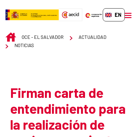
Skip to Main Content
EN-GB
men
INICIO
OCE - EL SALVADOR
ACTUALIDAD
NOTICIAS
Atrás
Firman carta de
entendimiento para
la realización de