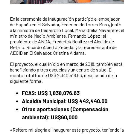
En la ceremonia de inauguración participó el embajador
News content
de España en El Salvador, Federico de Torres Muro, junto
a la ministra de Desarrollo Local, María Ofelia Navarrete; el
ministro de Medio Ambiente, Fernando López; el
presidente de ANDA, Frederick Benítez; el Alcalde de
Metalío, Ricardo Alberto Zepeda, y la representante de
AECID en El Salvador, Cristina Aldama.
El proyecto, el cual inició en marzo de 2018, también está
beneficiando a tres escuelas y un centro de salud. El
monto total fue de US$ 2,340,516.63, desglosado de la
siguiente forma:
FCAS: US$ 1,838,076.63
Alcaldía Municipal: US$ 442,440.00
Otras aportaciones (Compensación
ambiental): US$60,000
«Reitero mi alegría al inaugurar este proyecto, teniendo la