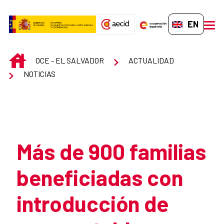
Skip to Main Content
EN-GB
men
INICIO
OCE - EL SALVADOR
ACTUALIDAD
NOTICIAS
Atrás
Más de 900 familias
beneficiadas con
introducción de