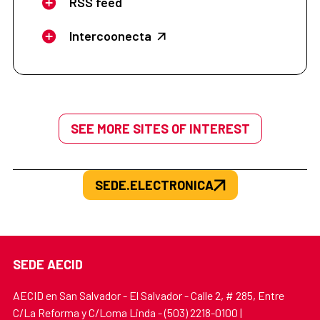
RSS feed
Intercoonecta
SEE MORE SITES OF INTEREST
SEDE.ELECTRONICA
SEDE AECID
AECID en San Salvador - El Salvador - Calle 2, # 285, Entre
C/La Reforma y C/Loma Linda - (503) 2218-0100 |