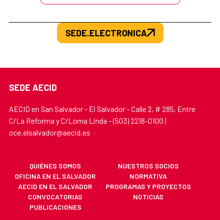
SEDE.ELECTRONICA
SEDE AECID
AECID en San Salvador - El Salvador - Calle 2, # 285, Entre
C/La Reforma y C/Loma Linda - (503) 2218-0100 |
oce.elsalvador@aecid.es
QUIÉNES SOMOS
NUESTROS SOCIOS
OFICINA EN EL SALVADOR
NORMATIVA
AECID EN EL SALVADOR
PROGRAMAS Y PROYECTOS
CONVOCATORIAS
NOTICIAS
PUBLICACIONES