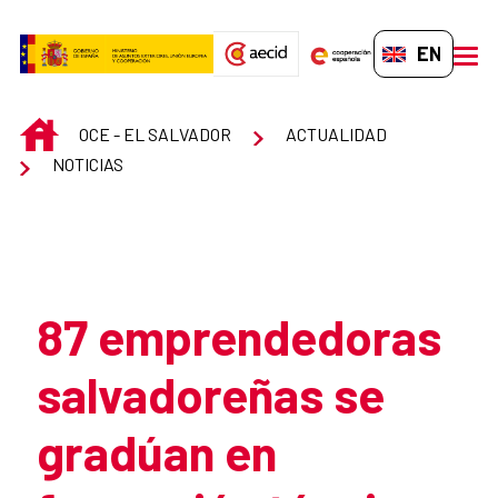
Skip to Main Content
EN-GB
men
INICIO
OCE - EL SALVADOR
ACTUALIDAD
NOTICIAS
Atrás
87 emprendedoras
salvadoreñas se
gradúan en