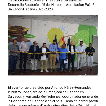
Desarrollo Sostenible 16 del Marco de Asociación País El
Salvador-España 2023-2026.
El evento fue presidido por Alfonso Pérez-Hernández,
News content
Ministro Consejero de la Embajada de España en El
Salvador, y Fernando Rey Yébenes, coordinador general de
la Cooperación Española en el país. También participaron
de la inauguración el director ejecutivo de CESAL, Miguel