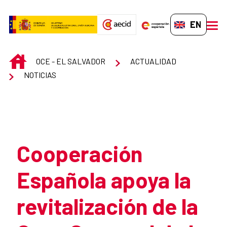
Skip to Main Content
EN-GB
men
INICIO
OCE - EL SALVADOR
ACTUALIDAD
NOTICIAS
Atrás
Cooperación
Española apoya la
revitalización de la