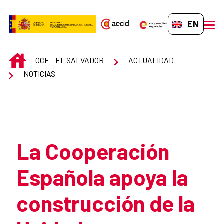
Skip to Main Content
EN-GB
men
INICIO
OCE - EL SALVADOR
ACTUALIDAD
NOTICIAS
Atrás
La Cooperación
Española apoya la
construcción de la