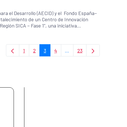
ara el Desarrollo (AECID) y el Fondo España–
rtalecimiento de un Centro de Innovación
Región SICA – Fase 1”, una iniciativa
 la MIPYME (CENPROMYPE) en el marco del
1
2
3
4
...
23
Page
Page
Page
Page
Intermediate Pages Use TAB
Page