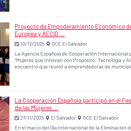
Proyecto de Empoderamiento Económico de l
Europea y AECID ...
10/12/2025
OCE El Salvador
La Agencia Española de Cooperación Internacional p
“Mujeres que Innovan con Propósito: Tecnología y Ali
encuentro que reunió a emprendedoras de municipi
Económico de las Mujeres en los municipios priorizad
incrementar el empoderamiento y la autonomía econó
potenciando principalmente su participación en el s
equidad.
La Cooperación Española participó en el Fes
de las Mujeres ...
27/11/2025
El Salvador
OCE El Salvador
En el marco del Día Internacional de la Eliminación d