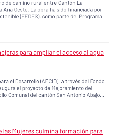
mo de camino rural entre Cantón La
a Ana Oeste. La obra ha sido financiada por
ostenible (FEDES), como parte del Programa
 conectividad y la calidad de vida en las
ólares.
joras para ampliar el acceso al agua
ra el Desarrollo (AECID), a través del Fondo
augura el proyecto de Mejoramiento del
ollo Comunal del cantón San Antonio Abajo
onualco, municipio de La Paz Centro,
las Mujeres culmina formación para