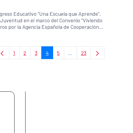
ngreso Educativo “Una Escuela que Aprende”,
 Juventud en el marco del Convenio “Viviendo
uros por la Agencia Española de Cooperación
o FAD Juventud, la Colectiva Feminista para el
ta (SSPAS).
1
2
3
4
5
...
23
Page
Page
Page
Page
Page
Intermediate Pages Use TAB
Page