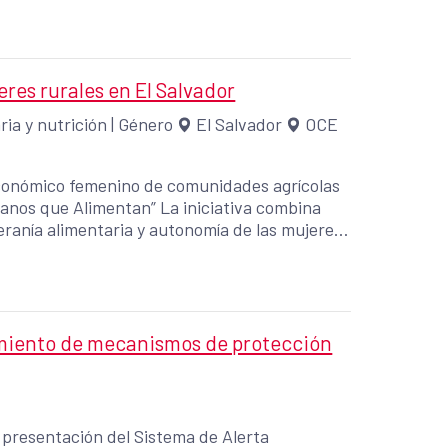
res rurales en El Salvador
ria y nutrición
|
Género
El Salvador
OCE
 económico femenino de comunidades agrícolas
ntan” La iniciativa combina
eranía alimentaria y autonomía de las mujeres,
es y 100.000 hombres
imiento de mecanismos de protección
presentación del Sistema de Alerta