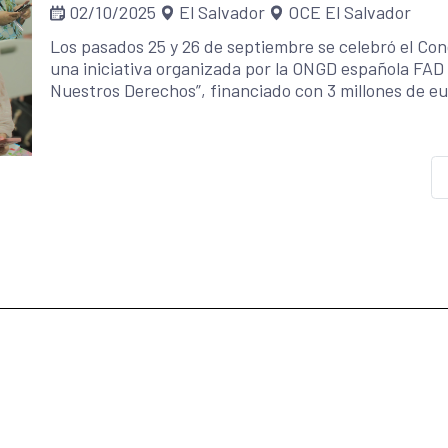
02/10/2025
El Salvador
OCE El Salvador
Los pasados 25 y 26 de septiembre se celebró el Co
una iniciativa organizada por la ONGD española FAD
Nuestros Derechos”, financiado con 3 millones de e
Internacional para el Desarrollo (AECID), y ejecutad
Desarrollo Local (CMDL) y el Servicio Social Pasionis