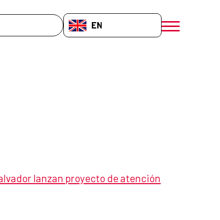
EN-GB
menú móvil a
alvador lanzan proyecto de atención