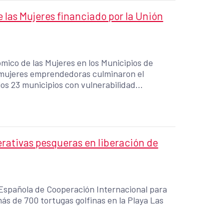
as Mujeres financiado por la Unión
ico de las Mujeres en los Municipios de
 mujeres emprendedoras culminaron el
los 23 municipios con vulnerabilidad
na, Colón, San Martín, Aguilares, Suchitoto,
, San Miguel, Jocoaitique y Arambala.
ativas pesqueras en liberación de
 Española de Cooperación Internacional para
ás de 700 tortugas golfinas en la Playa Las