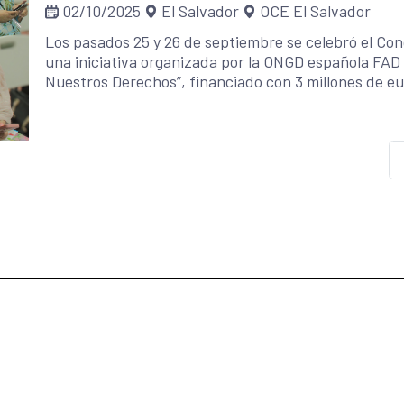
02/10/2025
El Salvador
OCE El Salvador
Los pasados 25 y 26 de septiembre se celebró el Co
una iniciativa organizada por la ONGD española FAD
Nuestros Derechos”, financiado con 3 millones de e
Internacional para el Desarrollo (AECID), y ejecutad
Desarrollo Local (CMDL) y el Servicio Social Pasionis