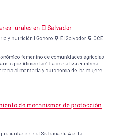
res rurales en El Salvador
ria y nutrición
|
Género
El Salvador
OCE
 económico femenino de comunidades agrícolas
ntan” La iniciativa combina
eranía alimentaria y autonomía de las mujeres,
es y 100.000 hombres
imiento de mecanismos de protección
presentación del Sistema de Alerta