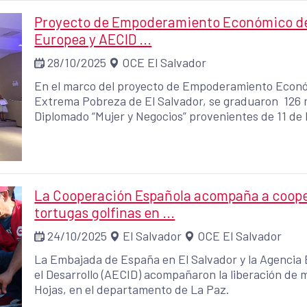
Proyecto de Empoderamiento Económico de l
Europea y AECID ...
28/10/2025
OCE El Salvador
En el marco del proyecto de Empoderamiento Económ
Extrema Pobreza de El Salvador, se graduaron 126
Diplomado “Mujer y Negocios” provenientes de 11 de 
socioeconómica priorizados por el proyecto: Santa A
Tonacatepeque, El Carmen, Jiquilisco, San Dionisio
La Cooperación Española acompaña a cooper
tortugas golfinas en ...
24/10/2025
El Salvador
OCE El Salvador
La Embajada de España en El Salvador y la Agencia
el Desarrollo (AECID) acompañaron la liberación de m
Hojas, en el departamento de La Paz.