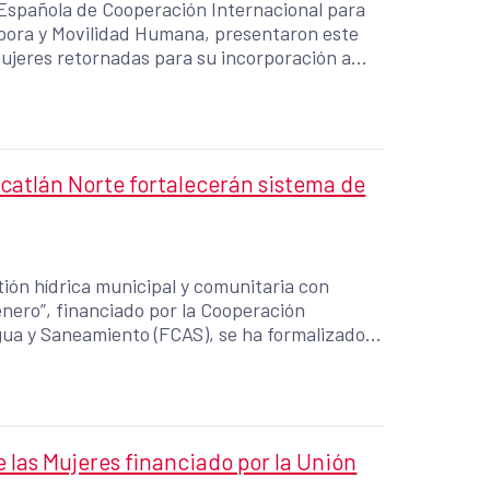
 Española de Cooperación Internacional para
áspora y Movilidad Humana, presentaron este
 mujeres retornadas para su incorporación a
niciativa financiada por España con un aporte
catlán Norte fortalecerán sistema de
tión hídrica municipal y comunitaria con
énero”, financiado por la Cooperación
gua y Saneamiento (FCAS), se ha formalizado
l de Agua y Saneamiento Haciendita (ARAH),
as en el distrito de Suchitoto en Cuscatlán
as Mujeres financiado por la Unión