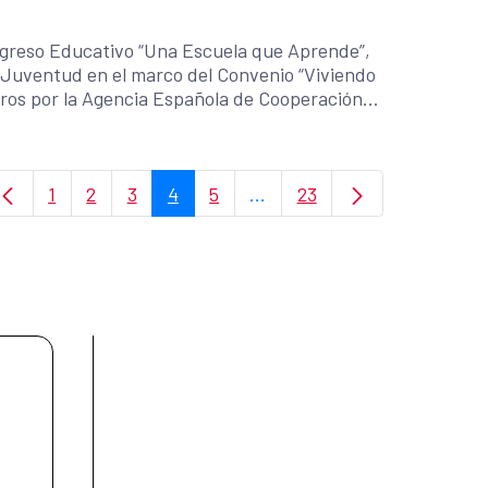
ngreso Educativo “Una Escuela que Aprende”,
 Juventud en el marco del Convenio “Viviendo
uros por la Agencia Española de Cooperación
o FAD Juventud, la Colectiva Feminista para el
ta (SSPAS).
1
2
3
4
5
...
23
Page
Page
Page
Page
Page
Intermediate Pages Use TAB
Page