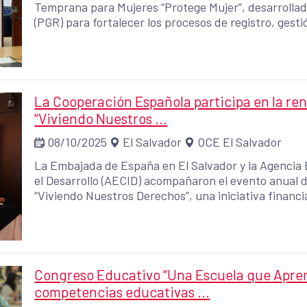
Temprana para Mujeres “Protege Mujer”, desarrollad
(PGR) para fortalecer los procesos de registro, gest
violencia contra las mujeres.
La Cooperación Española participa en la re
“Viviendo Nuestros ...
08/10/2025
El Salvador
OCE El Salvador
La Embajada de España en El Salvador y la Agencia
el Desarrollo (AECID) acompañaron el evento anual 
“Viviendo Nuestros Derechos”, una iniciativa financ
busca contribuir a la defensa de los derechos human
violencia y el fortalecimiento de una cultura de paz e
Congreso Educativo “Una Escuela que Aprend
competencias educativas ...