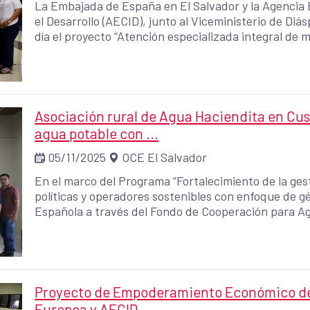
La Embajada de España en El Salvador y la Agencia
el Desarrollo (AECID), junto al Viceministerio de Di
día el proyecto “Atención especializada integral de
ecosistemas socioproductivos en El Salvador”, una i
de 600,000 euros.
Asociación rural de Agua Haciendita en Cus
agua potable con ...
05/11/2025
OCE El Salvador
En el marco del Programa “Fortalecimiento de la ges
políticas y operadores sostenibles con enfoque de g
Española a través del Fondo de Cooperación para A
un convenio de financiación con la Asociación Rura
que beneficiará directamente a más de 2,200 person
Norte.
Proyecto de Empoderamiento Económico de l
Europea y AECID ...