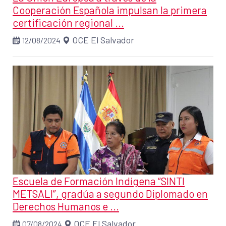
Cooperación Española impulsan la primera
certificación regional ...
OCE El Salvador
12/08/2024
Escuela de Formación Indígena “SINTI
METSALI”, gradúa a segundo Diplomado en
Derechos Humanos e ...
OCE El Salvador
07/08/2024