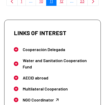
1
...
10
11
12
...
23
Page
Intermediate Pages Use TAB to navigate.
Page
Page
Page
Intermediate Page
Page
LINKS OF INTEREST
Cooperación Delegada
Water and Sanitation Cooperation
Fund
AECID abroad
Multilateral Cooperation
NGO Coordinator