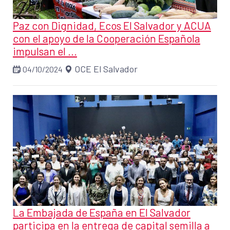
Paz con Dignidad, Ecos El Salvador y ACUA
con el apoyo de la Cooperación Española
impulsan el ...
OCE El Salvador
04/10/2024
La Embajada de España en El Salvador
participa en la entrega de capital semilla a