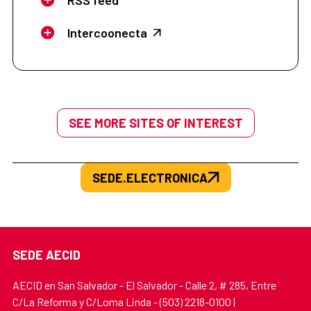
Intercoonecta
SEE MORE SITES OF INTEREST
SEDE.ELECTRONICA
SEDE AECID
AECID en San Salvador - El Salvador - Calle 2, # 285, Entre
C/La Reforma y C/Loma Linda - (503) 2218-0100 |