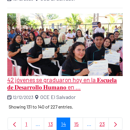
42 jóvenes se graduaron hoy en la 𝐄𝐬𝐜𝐮𝐞𝐥𝐚
𝐝𝐞 𝐃𝐞𝐬𝐚𝐫𝐫𝐨𝐥𝐥𝐨 𝐇𝐮𝐦𝐚𝐧𝐨 en ...
OCE El Salvador
12/12/2023
Showing 131 to 140 of 227 entries.
1
...
13
14
15
...
23
Page
Intermediate Pages Use TAB to navigate.
Page
Page
Page
Intermediate Page
Page