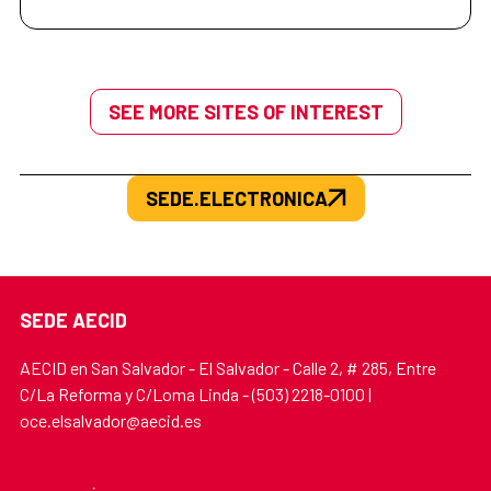
SEE MORE SITES OF INTEREST
SEDE.ELECTRONICA
SEDE AECID
AECID en San Salvador - El Salvador - Calle 2, # 285, Entre
C/La Reforma y C/Loma Linda - (503) 2218-0100 |
oce.elsalvador@aecid.es