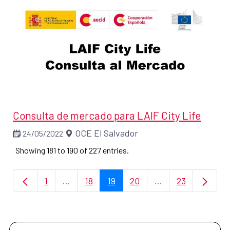
Consulta de mercado para LAIF City Life
OCE El Salvador
24/05/2022
Showing 181 to 190 of 227 entries.
1
...
18
19
20
...
23
Page
Intermediate Pages Use TAB to navigate.
Page
Page
Page
Intermediate Page
Page