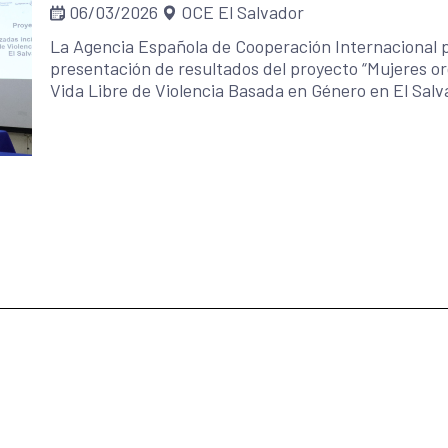
06/03/2026
OCE El Salvador
La Agencia Española de Cooperación Internacional p
presentación de resultados del proyecto “Mujeres o
Vida Libre de Violencia Basada en Género en El Salv
300.000 euros, con el cofinanciamiento del Ayunta
Granollers, y ejecutada por la ONGD española Coop
coordinación con la Procuraduría General de la Repúb
alcaldías de La Paz Este, la Paz Oeste y la Paz Cent