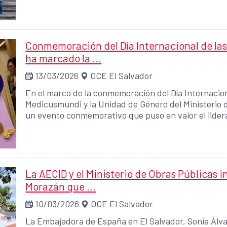
marco del proyecto “Empoderamiento Económico de l
El Salvador” financiado por la Unión Europea y la AE
Conmemoración del Día Internacional de las
ha marcado la ...
13/03/2026
OCE El Salvador
En el marco de la conmemoración del Día Internacion
Medicusmundi y la Unidad de Género del Ministerio 
un evento conmemorativo que puso en valor el lidera
su contribución histórica al desarrollo científico en 
La AECID y el Ministerio de Obras Públicas 
Morazán que ...
10/03/2026
OCE El Salvador
La Embajadora de España en El Salvador, Sonia Álvar