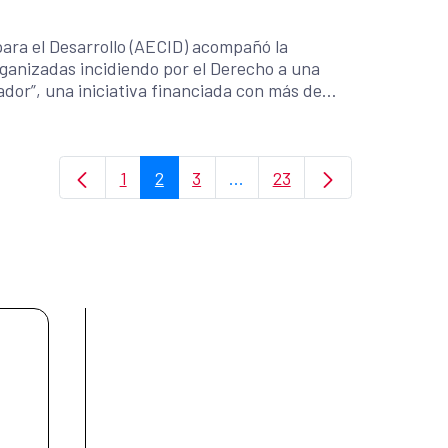
ara el Desarrollo (AECID) acompañó la
rganizadas incidiendo por el Derecho a una
ador”, una iniciativa financiada con más de
miento de Tarragona y el Ayuntamiento de
eracció y la ONGD salvadoreña ORMUSA, en
lica (PGR), con la participación de las
1
2
3
...
23
ro .
Page
Page
Page
Intermediate Pages Use TAB
Page