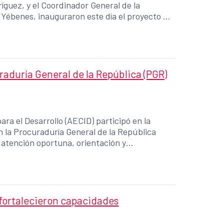
guez, y el Coordinador General de la
Yébenes, inauguraron este día el proyecto de
 Antonio y al Cantón El Carrizal, una obra
s comunidades del norte de los departamentos
ciparon los diputados por San Miguel Erick
oger Ramos y Jairo Salas.
raduría General de la República (PGR)
ra el Desarrollo (AECID) participó en la
n la Procuraduría General de la República
 atención oportuna, orientación y
contextos de movilidad humana.
 fortalecieron capacidades