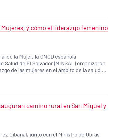
as Mujeres en los municipios priorizados de
CID.
 Mujeres, y cómo el liderazgo femenino
al de la Mujer, la ONGD española
de Salud de El Salvador (MINSAL) organizaron
zgo de las mujeres en el ámbito de la salud y
salud y al bienestar de las sociedades.
inauguran camino rural en San Miguel y
ez Cibanal, junto con el Ministro de Obras