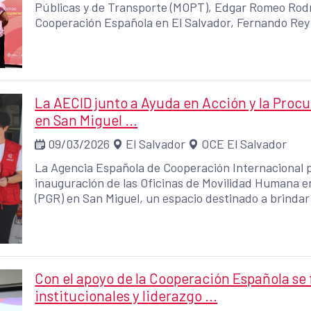
Públicas y de Transporte (MOPT), Edgar Romeo Rodrí
Cooperación Española en El Salvador, Fernando Rey 
mejoramiento del camino rural que une al Cantón San
que fortalece la conectividad y el desarrollo de la
de San Miguel y Morazán. En el evento también parti
Romero, Andrés Miranda y los diputados suplentes R
La AECID junto a Ayuda en Acción y la Procu
en San Miguel ...
09/03/2026
El Salvador
OCE El Salvador
La Agencia Española de Cooperación Internacional pa
inauguración de las Oficinas de Movilidad Humana e
(PGR) en San Miguel, un espacio destinado a brindar
acompañamiento a personas que se encuentran en 
Con el apoyo de la Cooperación Española se
institucionales y liderazgo ...