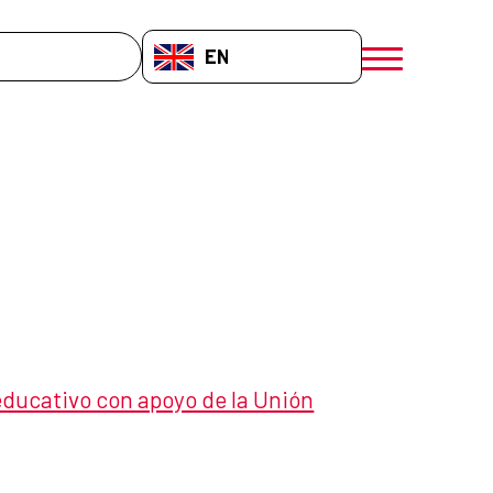
EN-GB
menú móvil a
ducativo con apoyo de la Unión