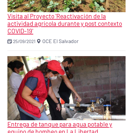
Visita al Proyecto 'Reactivación de la
actividad agrícola durante y post contexto
COVID-19'
OCE El Salvador
25/09/2021
Entrega de tanque para agua potable y
equipo de bombeo en La Libertad