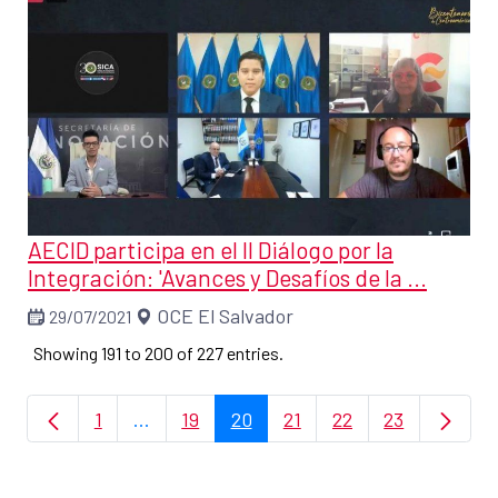
AECID participa en el II Diálogo por la
Integración: 'Avances y Desafíos de la ...
OCE El Salvador
29/07/2021
Showing 191 to 200 of 227 entries.
1
...
19
20
21
22
23
Page
Intermediate Pages Use TAB to navigate.
Page
Page
Page
Page
Page