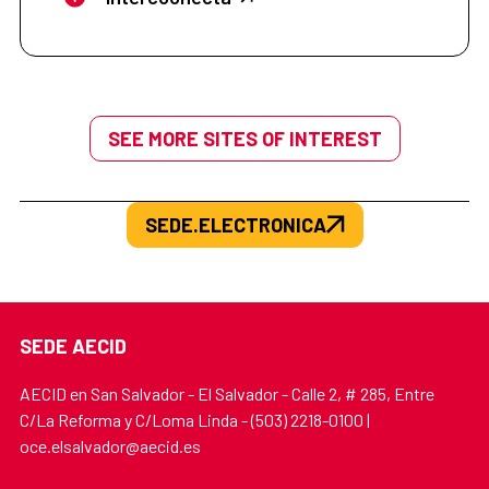
SEE MORE SITES OF INTEREST
SEDE.ELECTRONICA
SEDE AECID
AECID en San Salvador - El Salvador - Calle 2, # 285, Entre
C/La Reforma y C/Loma Linda - (503) 2218-0100 |
oce.elsalvador@aecid.es