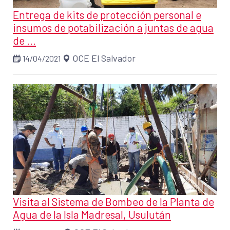
Entrega de kits de protección personal e
insumos de potabilización a juntas de agua
de ...
OCE El Salvador
14/04/2021
Visita al Sistema de Bombeo de la Planta de
Agua de la Isla Madresal, Usulután