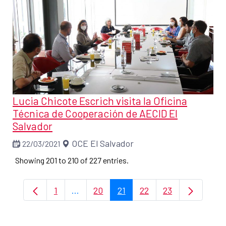
Lucia Chicote Escrich visita la Oficina
Técnica de Cooperación de AECID El
Salvador
OCE El Salvador
22/03/2021
Showing 201 to 210 of 227 entries.
1
...
20
21
22
23
Page
Intermediate Pages Use TAB to navigat
Page
Page
Page
Page