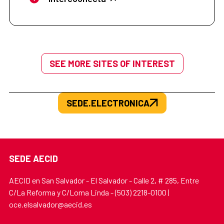
SEE MORE SITES OF INTEREST
SEDE.ELECTRONICA
SEDE AECID
AECID en San Salvador - El Salvador - Calle 2, # 285, Entre
C/La Reforma y C/Loma Linda - (503) 2218-0100 |
oce.elsalvador@aecid.es