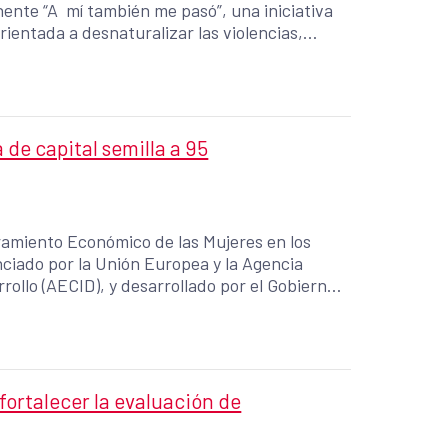
nte “A mí también me pasó”, una iniciativa
entada a desnaturalizar las violencias,
, y a fortalecer la prevención desde los
de capital semilla a 95
ramiento Económico de las Mujeres en los
ciado por la Unión Europea y la Agencia
ollo (AECID), y desarrollado por el Gobierno
e la Micro y Pequeña Empresa (CONAMYPE), en
arrollo de la Mujer (ISDEMU), la Agencia de El
l Ministerio de Relaciones Exteriores y el
aciones y Gabinete de Gobierno (DCPOGG).
fortalecer la evaluación de