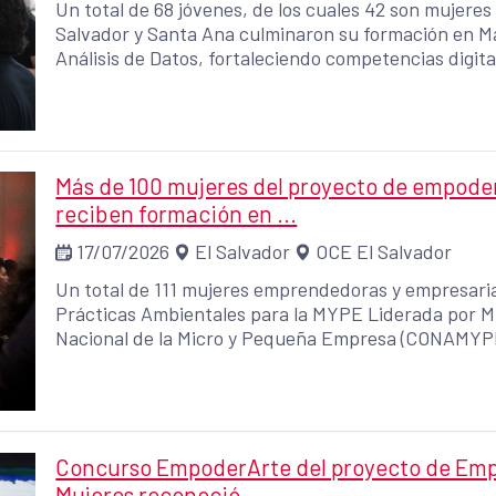
Un total de 68 jóvenes, de los cuales 42 son mujere
Salvador y Santa Ana culminaron su formación en Mark
Análisis de Datos, fortaleciendo competencias digita
facilitar su inserción en un mercado laboral cada ve
Más de 100 mujeres del proyecto de empode
reciben formación en ...
17/07/2026
El Salvador
OCE El Salvador
Un total de 111 mujeres emprendedoras y empresari
Prácticas Ambientales para la MYPE Liderada por Mu
Nacional de la Micro y Pequeña Empresa (CONAMYPE)
Recursos Naturales (MARN), en el marco del proye
financiado por la Unión Europea y la Agencia Españo
Desarrollo (AECID).
Concurso EmpoderArte del proyecto de Em
Mujeres reconoció ...