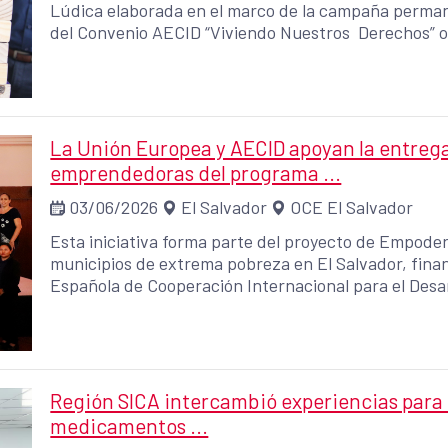
Lúdica elaborada en el marco de la campaña permane
del Convenio AECID “Viviendo Nuestros Derechos” ori
especialmente aquellas que afectan a mujeres y niñas
territorios.
La Unión Europea y AECID apoyan la entrega 
emprendedoras del programa ...
03/06/2026
El Salvador
OCE El Salvador
Esta iniciativa forma parte del proyecto de Empode
municipios de extrema pobreza en El Salvador, finan
Española de Cooperación Internacional para el Desarr
de El Salvador, a través de la Comisión Nacional d
articulación con el Instituto Salvadoreño para el Des
Salvador para la Cooperación Internacional (ESCO) de
Despacho de la Comisionada Presidencial para Oper
Región SICA intercambió experiencias para 
medicamentos ...