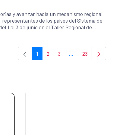
atorias y avanzar hacia un mecanismo regional
representantes de los países del Sistema de
l 1 al 3 de junio en el Taller Regional de
a de Evaluación Técnica de Medicamentos
1
2
3
...
23
Page
Page
Page
Intermediate Pages Use TAB
Page