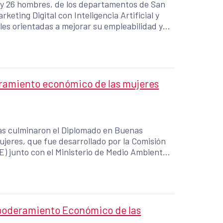
s y 26 hombres, de los departamentos de San
eting Digital con Inteligencia Artificial y
les orientadas a mejorar su empleabilidad y
z más competitivo y digitalizado.
ramiento económico de las mujeres
as culminaron el Diplomado en Buenas
jeres, que fue desarrollado por la Comisión
 junto con el Ministerio de Medio Ambiente y
cto Empoderamiento Económico de las Mujeres,
la de Cooperación Internacional para el
poderamiento Económico de las