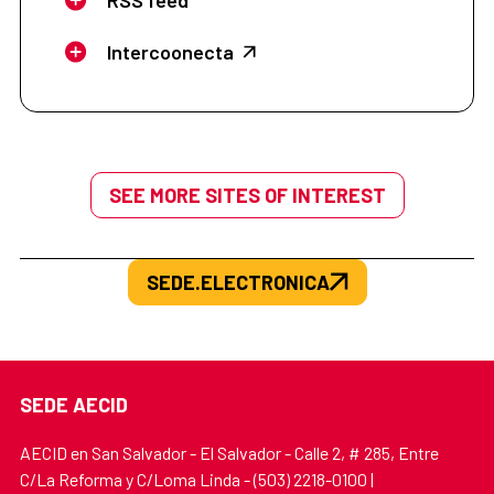
Intercoonecta
SEE MORE SITES OF INTEREST
SEDE.ELECTRONICA
SEDE AECID
AECID en San Salvador - El Salvador - Calle 2, # 285, Entre
C/La Reforma y C/Loma Linda - (503) 2218-0100 |