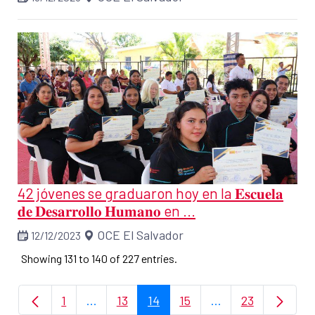
42 jóvenes se graduaron hoy en la 𝐄𝐬𝐜𝐮𝐞𝐥𝐚
𝐝𝐞 𝐃𝐞𝐬𝐚𝐫𝐫𝐨𝐥𝐥𝐨 𝐇𝐮𝐦𝐚𝐧𝐨 en ...
OCE El Salvador
12/12/2023
Showing 131 to 140 of 227 entries.
1
...
13
14
15
...
23
Page
Intermediate Pages Use TAB to navigate.
Page
Page
Page
Intermediate Page
Page