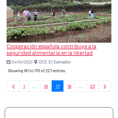
Cooperación española contribuye a la
seguridad alimentaria en la libertad
OCE El Salvador
24/04/2023
Showing 161 to 170 of 227 entries.
1
...
16
17
18
...
23
Page
Intermediate Pages Use TAB to navigate.
Page
Page
Page
Intermediate Page
Page