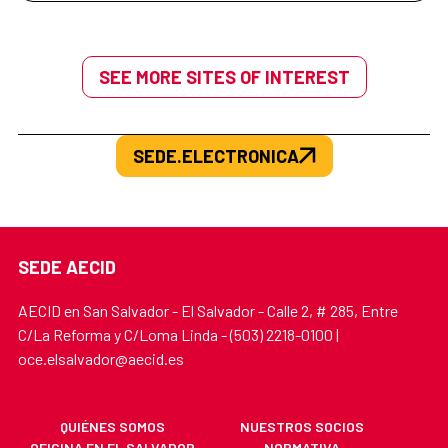
SEE MORE SITES OF INTEREST
SEDE.ELECTRONICA
SEDE AECID
AECID en San Salvador - El Salvador - Calle 2, # 285, Entre
C/La Reforma y C/Loma Linda - (503) 2218-0100 |
oce.elsalvador@aecid.es
QUIÉNES SOMOS
NUESTROS SOCIOS
OFICINA EN EL SALVADOR
NORMATIVA