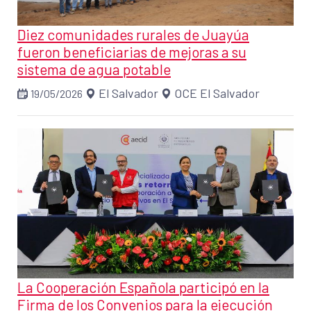
Diez comunidades rurales de Juayúa
fueron beneficiarias de mejoras a su
sistema de agua potable
El Salvador
OCE El Salvador
19/05/2026
La Cooperación Española participó en la
Firma de los Convenios para la ejecución