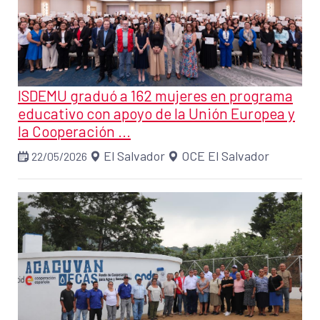
ISDEMU graduó a 162 mujeres en programa
educativo con apoyo de la Unión Europea y
la Cooperación ...
El Salvador
OCE El Salvador
22/05/2026