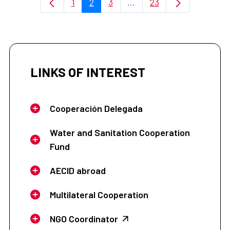
1
2
3
...
23
Page
Page
Page
Intermediate Pages Use T
Page
LINKS OF INTEREST
Cooperación Delegada
Water and Sanitation Cooperation
Fund
AECID abroad
Multilateral Cooperation
NGO Coordinator