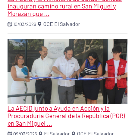
inauguran camino rural en San Miguel y
Morazán que ...
OCE El Salvador
10/03/2026
La AECID junto a Ayuda en Acción y la
Procuraduría General de la República (PGR)
en San Miguel ...
El Salvador
OCE El Salvador
09/03/2026