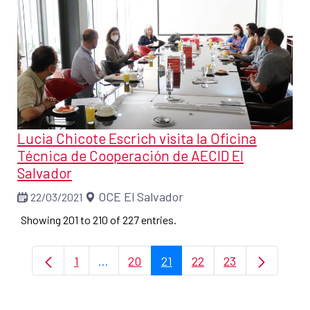
Lucia Chicote Escrich visita la Oficina
Técnica de Cooperación de AECID El
Salvador
OCE El Salvador
22/03/2021
Showing 201 to 210 of 227 entries.
1
...
20
21
22
23
Page
Intermediate Pages Use TAB to navigat
Page
Page
Page
Page