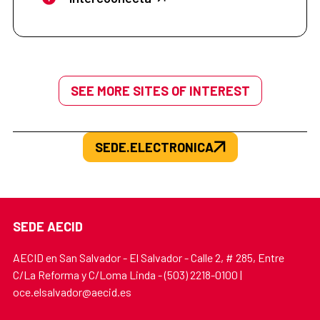
SEE MORE SITES OF INTEREST
SEDE.ELECTRONICA
SEDE AECID
AECID en San Salvador - El Salvador - Calle 2, # 285, Entre
C/La Reforma y C/Loma Linda - (503) 2218-0100 |
oce.elsalvador@aecid.es