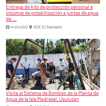
Entrega de kits de protección personal e
insumos de potabilización a juntas de agua
de ...
OCE El Salvador
14/04/2021
Visita al Sistema de Bombeo de la Planta de
Agua de la Isla Madresal, Usulután