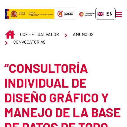
Skip to Main Content
EN-GB
men
INICIO
OCE - EL SALVADOR
ANUNCIOS
CONVOCATORIAS
“CONSULTORÍA
INDIVIDUAL DE
DISEÑO GRÁFICO Y
MANEJO DE LA BASE
DE DATOS DE TODO