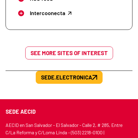
Intercoonecta
SEE MORE SITES OF INTEREST
SEDE.ELECTRONICA
SEDE AECID
AECID en San Salvador - El Salvador - Calle 2, # 285, Entre
C/La Reforma y C/Loma Linda - (503) 2218-0100 |