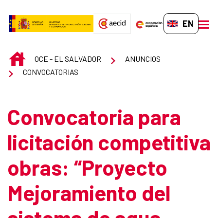
Skip to Main Content
EN-GB
men
INICIO
OCE - EL SALVADOR
ANUNCIOS
CONVOCATORIAS
Convocatoria para
licitación competitiva
obras: “Proyecto
Mejoramiento del
sistema de agua