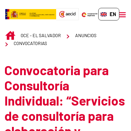
Skip to Main Content
EN-GB
men
INICIO
OCE - EL SALVADOR
ANUNCIOS
CONVOCATORIAS
Convocatoria para
Consultoría
Individual: “Servicios
de consultoría para
elaboración y