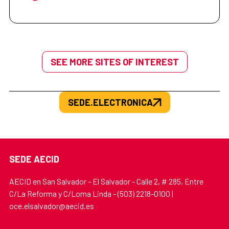
SEE MORE SITES OF INTEREST
SEDE.ELECTRONICA
SEDE AECID
AECID en San Salvador - El Salvador - Calle 2, # 285, Entre
C/La Reforma y C/Loma Linda - (503) 2218-0100 |
oce.elsalvador@aecid.es