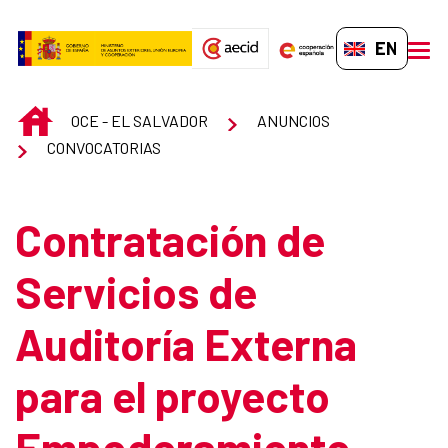
Skip to Main Content
EN-GB
men
INICIO
OCE - EL SALVADOR
ANUNCIOS
CONVOCATORIAS
Contratación de
Servicios de
Auditoría Externa
para el proyecto
Empoderamiento