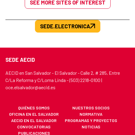
SEE MORE SITES OF INTEREST
SEDE.ELECTRONICA
SEDE AECID
AECID en San Salvador - El Salvador - Calle 2, # 285, Entre
C/La Reforma y C/Loma Linda - (503) 2218-0100 |
oce.elsalvador@aecid.es
QUIÉNES SOMOS
NUESTROS SOCIOS
OFICINA EN EL SALVADOR
NORMATIVA
AECID EN EL SALVADOR
PROGRAMAS Y PROYECTOS
CONVOCATORIAS
NOTICIAS
PUBLICACIONES