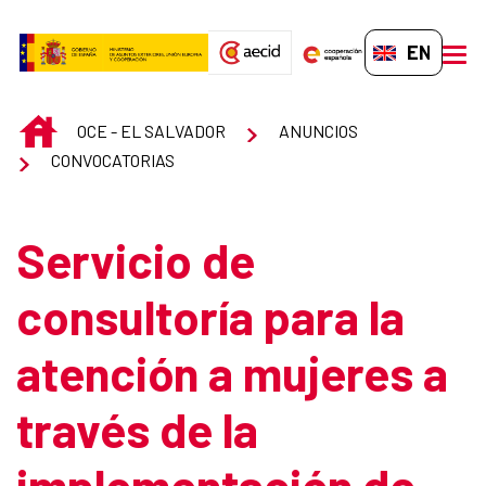
Skip to Main Content
EN-GB
men
INICIO
OCE - EL SALVADOR
ANUNCIOS
CONVOCATORIAS
Servicio de
consultoría para la
atención a mujeres a
través de la
implementación de