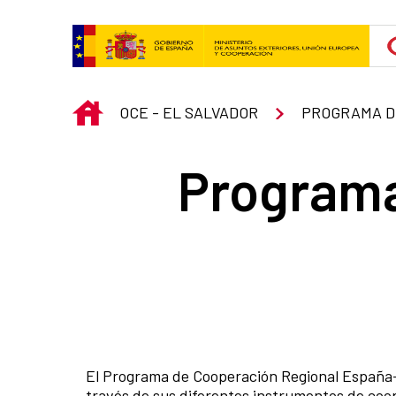
Skip to Main Content
INICIO
OCE - EL SALVADOR
Programa
El Programa de Cooperación Regional España-
través de sus diferentes instrumentos de coope