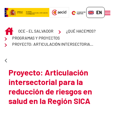
Skip to Main Content
EN-GB
men
INICIO
OCE - EL SALVADOR
¿QUÉ HACEMOS?
PROGRAMAS Y PROYECTOS
PROYECTO: ARTICULACIÓN INTERSECTORIAL PARA LA REDUCCIÓN DE RIESGOS EN SALUD EN LA REGIÓN SICA
Proyecto: Articulación
intersectorial para la
reducción de riesgos en
salud en la Región SICA