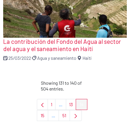
La contribución del Fondo del Agua al sector
del agua y el saneamiento en Haití
25/03/2022
Agua y saneamiento
Haití
Showing 131 to 140 of
504 entries.
1
...
13
14
Page
Intermediate Pages Use TAB to navi
Page
Page
15
...
51
Page
Intermediate Pages Use TAB to navigat
Page