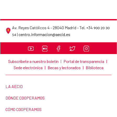
Av. Reyes Católicos 4 - 28040 Madrid - Tel. +34
900 20 30
AECID contact details
|
centro.informacion@aecid.es
54
Subscríbete a nuestro boletín
|
Portal de transparencia
|
Sede electrónica
|
Becas y lectorados
|
Biblioteca
LINK TO THE WEBSITE:
LA AECID
LINK TO THE WEBSITE:
DÓNDE COOPERAMOS
LINK TO THE WEBSITE:
CÓMO COOPERAMOS