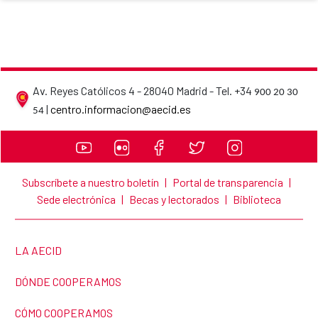
Av. Reyes Católicos 4 - 28040 Madrid - Tel. +34
900 20 30
AECID contact details
|
centro.informacion@aecid.es
54
Subscríbete a nuestro boletín
|
Portal de transparencia
|
Sede electrónica
|
Becas y lectorados
|
Biblioteca
LINK TO THE WEBSITE:
LA AECID
LINK TO THE WEBSITE:
DÓNDE COOPERAMOS
LINK TO THE WEBSITE:
CÓMO COOPERAMOS