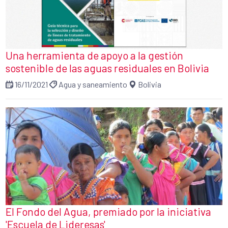
Una herramienta de apoyo a la gestión
sostenible de las aguas residuales en Bolivia
16/11/2021
Agua y saneamiento
Bolivia
El Fondo del Agua, premiado por la iniciativa
'Escuela de Lideresas'