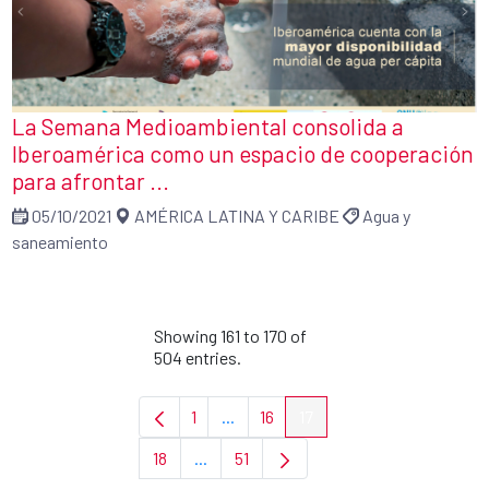
La Semana Medioambiental consolida a
Iberoamérica como un espacio de cooperación
para afrontar ...
05/10/2021
AMÉRICA LATINA Y CARIBE
Agua y
saneamiento
Showing 161 to 170 of
504 entries.
1
...
16
17
Page
Intermediate Pages Use TAB to navi
Page
Page
18
...
51
Page
Intermediate Pages Use TAB to navigat
Page