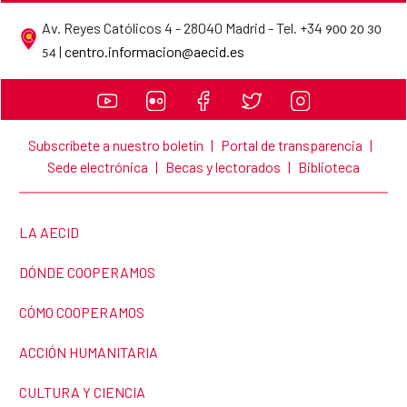
Av. Reyes Católicos 4 - 28040 Madrid - Tel. +34
900 20 30
AECID contact details
|
centro.informacion@aecid.es
54
Subscríbete a nuestro boletín
|
Portal de transparencia
|
Sede electrónica
|
Becas y lectorados
|
Biblioteca
LINK TO THE WEBSITE:
LA AECID
LINK TO THE WEBSITE:
DÓNDE COOPERAMOS
LINK TO THE WEBSITE:
CÓMO COOPERAMOS
LINK TO THE WEBSITE:
ACCIÓN HUMANITARIA
LINK TO THE WEBSITE:
CULTURA Y CIENCIA