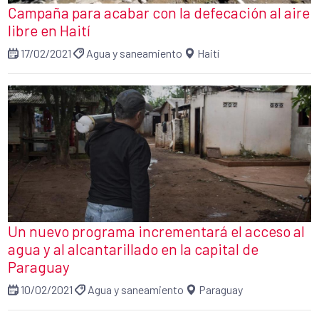
Campaña para acabar con la defecación al aire
libre en Haití
17/02/2021
Agua y saneamiento
Haití
Un nuevo programa incrementará el acceso al
agua y al alcantarillado en la capital de
Paraguay
10/02/2021
Agua y saneamiento
Paraguay