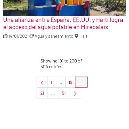
Una alianza entre España, EE.UU. y Haití logra
el acceso del agua potable en Mirebalais
14/01/2021
Agua y saneamiento
Haití
Showing 191 to 200 of
504 entries.
1
...
19
20
Page
Intermediate Pages Use TAB to navi
Page
Page
21
...
51
Page
Intermediate Pages Use TAB to navigat
Page