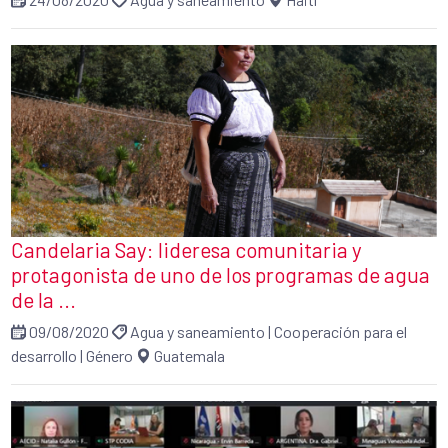
Candelaria Say: lideresa comunitaria y
protagonista de uno de los programas de agua
de la ...
09/08/2020
Agua y saneamiento
|
Cooperación para el
desarrollo
|
Género
Guatemala