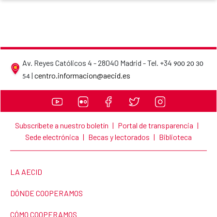
Av. Reyes Católicos 4 - 28040 Madrid - Tel. +34
900 20 30
AECID contact details
|
centro.informacion@aecid.es
54
Subscríbete a nuestro boletín
|
Portal de transparencia
|
Sede electrónica
|
Becas y lectorados
|
Biblioteca
LINK TO THE WEBSITE:
LA AECID
LINK TO THE WEBSITE:
DÓNDE COOPERAMOS
LINK TO THE WEBSITE:
CÓMO COOPERAMOS