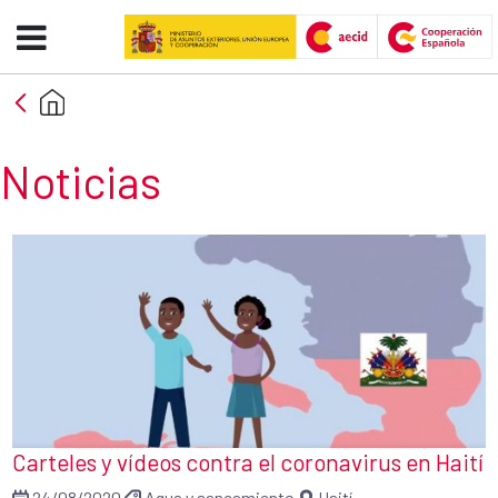
Noticias - AECID -FCAS
Skip to Main Content
Noticias
Carteles y vídeos contra el coronavirus en Haití
24/08/2020
Agua y saneamiento
Haití