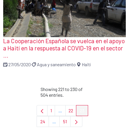
La Cooperación Española se vuelca en el apoyo
a Haití en la respuesta al COVID-19 en el sector
...
27/05/2020
Agua y saneamiento
Haití
Showing 221 to 230 of
504 entries.
1
...
22
23
Page
Intermediate Pages Use TAB to navi
Page
Page
24
...
51
Page
Intermediate Pages Use TAB to navigat
Page