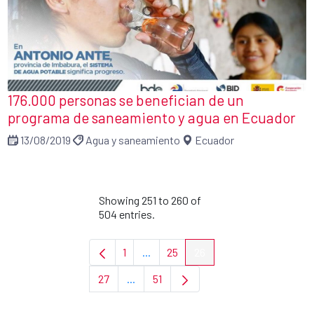
176.000 personas se benefician de un
programa de saneamiento y agua en Ecuador
13/08/2019
Agua y saneamiento
Ecuador
Showing 251 to 260 of
504 entries.
1
...
25
26
Page
Intermediate Pages Use TAB to navi
Page
Page
27
...
51
Page
Intermediate Pages Use TAB to navigat
Page