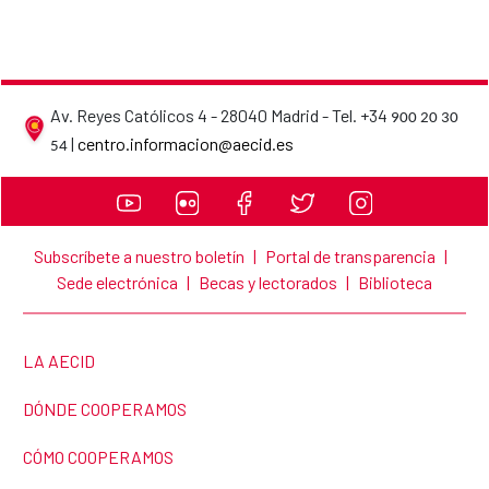
Av. Reyes Católicos 4 - 28040 Madrid - Tel. +34
900 20 30
AECID contact details
|
centro.informacion@aecid.es
54
Subscríbete a nuestro boletín
|
Portal de transparencia
|
Sede electrónica
|
Becas y lectorados
|
Biblioteca
LINK TO THE WEBSITE:
LA AECID
LINK TO THE WEBSITE:
DÓNDE COOPERAMOS
LINK TO THE WEBSITE:
CÓMO COOPERAMOS