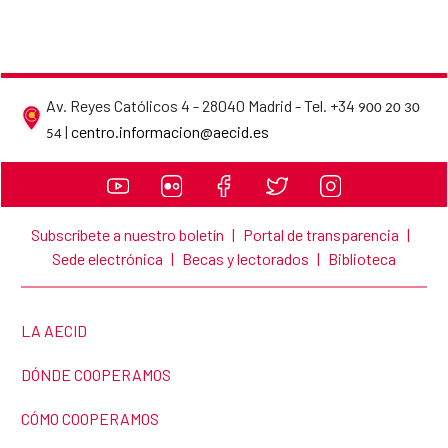
Av. Reyes Católicos 4 - 28040 Madrid - Tel. +34
900 20 30
AECID contact details
|
centro.informacion@aecid.es
54
Subscríbete a nuestro boletín
|
Portal de transparencia
|
Sede electrónica
|
Becas y lectorados
|
Biblioteca
LINK TO THE WEBSITE:
LA AECID
LINK TO THE WEBSITE:
DÓNDE COOPERAMOS
LINK TO THE WEBSITE:
CÓMO COOPERAMOS