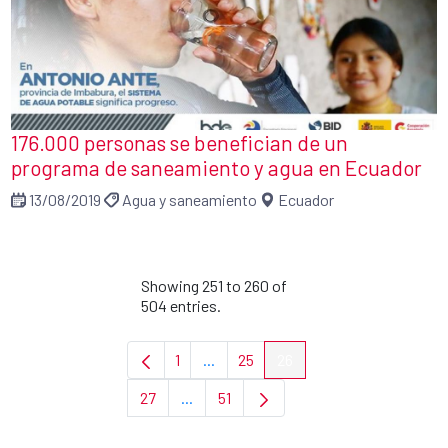
176.000 personas se benefician de un
programa de saneamiento y agua en Ecuador
13/08/2019
Agua y saneamiento
Ecuador
Showing 251 to 260 of
504 entries.
1
...
25
26
Page
Intermediate Pages Use TAB to navi
Page
Page
27
...
51
Page
Intermediate Pages Use TAB to navigat
Page