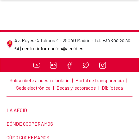
Av. Reyes Católicos 4 - 28040 Madrid - Tel. +34
900 20 30
AECID contact details
|
centro.informacion@aecid.es
54
Subscríbete a nuestro boletín
|
Portal de transparencia
|
Sede electrónica
|
Becas y lectorados
|
Biblioteca
LINK TO THE WEBSITE:
LA AECID
LINK TO THE WEBSITE:
DÓNDE COOPERAMOS
LINK TO THE WEBSITE:
CÓMO COOPERAMOS