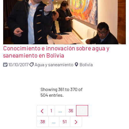
Conocimiento e innovación sobre agua y
saneamiento en Bolivia
10/10/2017
Agua y saneamiento
Bolivia
Showing 361 to 370 of
504 entries.
1
...
36
37
Page
Intermediate Pages Use TAB to navi
Page
Page
38
...
51
Page
Intermediate Pages Use TAB to navigat
Page