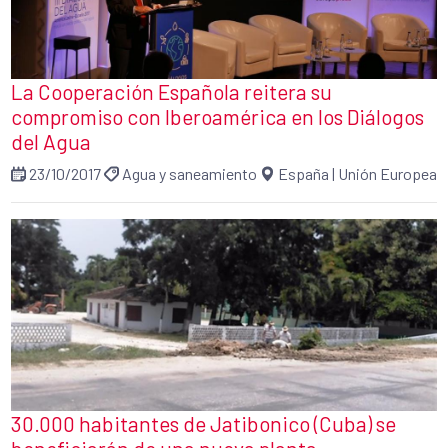
La Cooperación Española reitera su
compromiso con Iberoamérica en los Diálogos
del Agua
23/10/2017
Agua y saneamiento
España
|
Unión Europea
30.000 habitantes de Jatibonico (Cuba) se