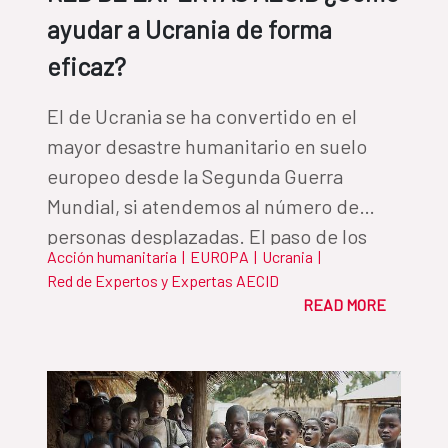
ayudar a Ucrania de forma
eficaz?
El de Ucrania se ha convertido en el
mayor desastre humanitario en suelo
europeo desde la Segunda Guerra
Mundial, si atendemos al número de
personas desplazadas. El paso de los
Acción humanitaria
|
EUROPA
|
Ucrania
|
días permite identificar cuáles son las
Red de Expertos y Expertas AECID
iniciativas y los mecanismos más útiles y
READ MORE
aquellos que propician que la ayuda sea
eficaz. En este contexto, España pone
en marcha un paquete humanitario sin
precedentes