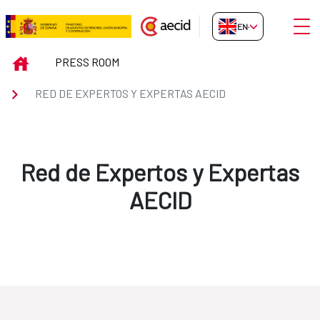
Skip to Main Content
Open
EN-GB
Red de Expertos y Expertas AEC
INICIO
PRESS ROOM
RED DE EXPERTOS Y EXPERTAS AECID
Red de Expertos y Expertas
AECID