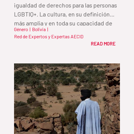
igualdad de derechos para las personas
LGBTIQ+. La cultura, en su definición
más amplia y en toda su capacidad de
Género
|
Bolivia
|
expansión, es un gran canal para lograrlo
Red de Expertos y Expertas AECID
READ MORE