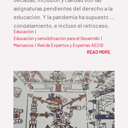
asignaturas pendientes del derecho a la
educación. Y la pandemia ha supuesto el
congelamiento, e incluso el retroceso,
Educación
|
del camino recorrido hasta ahora
Educación y sensibilización para el Desarrollo
|
Marruecos
|
Red de Expertos y Expertas AECID
READ MORE