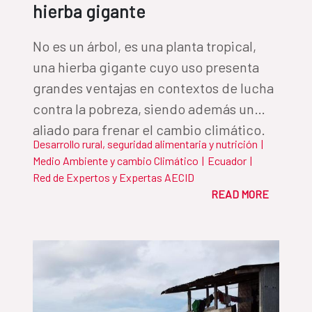
hierba gigante
No es un árbol, es una planta tropical,
una hierba gigante cuyo uso presenta
grandes ventajas en contextos de lucha
contra la pobreza, siendo además un
aliado para frenar el cambio climático.
Desarrollo rural, seguridad alimentaria y nutrición
|
El Responsable de Programas de la
Medio Ambiente y cambio Climático
|
Ecuador
|
AECID en Ecuador, Rafael Ruipérez, nos
Red de Expertos y Expertas AECID
relata cómo la “hierba gigante” se ha
READ MORE
convertido en un detonador del
desarrollo sostenible.