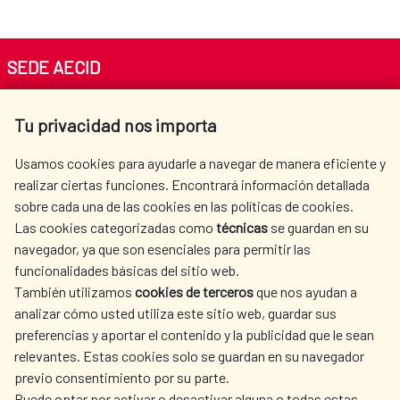
SEDE AECID
Av. Reyes Católicos 4 - 28040 Madrid
Tu privacidad nos importa
Tel. +34 900 20 30 54​​​​​​​
centro.informacion@aecid.es
Usamos cookies para ayudarle a navegar de manera eficiente y
realizar ciertas funciones. Encontrará información detallada
sobre cada una de las cookies en las políticas de cookies.
AECID
WHERE DO WE COOPERATE?
Las cookies categorizadas como
técnicas
se guardan en su
SPANISH HUMANITARIAN
PRESS ROOM
navegador, ya que son esenciales para permitir las
ACTION
funcionalidades básicas del sitio web.
CULTURE AND SCIENCE
LIBRARY
También utilizamos
cookies de terceros
que nos ayudan a
analizar cómo usted utiliza este sitio web, guardar sus
preferencias y aportar el contenido y la publicidad que le sean
relevantes. Estas cookies solo se guardan en su navegador
previo consentimiento por su parte.
Puede optar por activar o desactivar alguna o todas estas