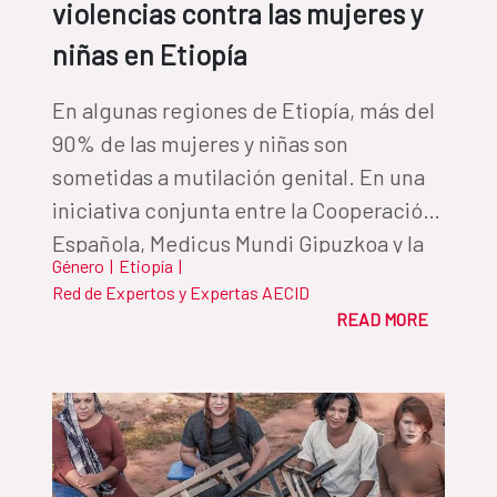
violencias contra las mujeres y
niñas en Etiopía
En algunas regiones de Etiopía, más del
90% de las mujeres y niñas son
sometidas a mutilación genital. En una
iniciativa conjunta entre la Cooperación
Española, Medicus Mundi Gipuzkoa y la
Género
|
Etiopía
|
organización etíope Pastoralist Concern,
Red de Expertos y Expertas AECID
se busca abordar esta problemática de
READ MORE
manera integral en las comunidades
pastoralistas del país.