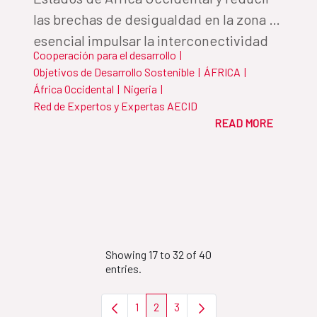
las brechas de desigualdad en la zona es
esencial impulsar la interconectividad
Cooperación para el desarrollo
|
digital en la región
Objetivos de Desarrollo Sostenible
|
ÁFRICA
|
África Occidental
|
Nigeria
|
Red de Expertos y Expertas AECID
READ MORE
Showing 17 to 32 of 40
entries.
1
2
3
Page
Page
Page