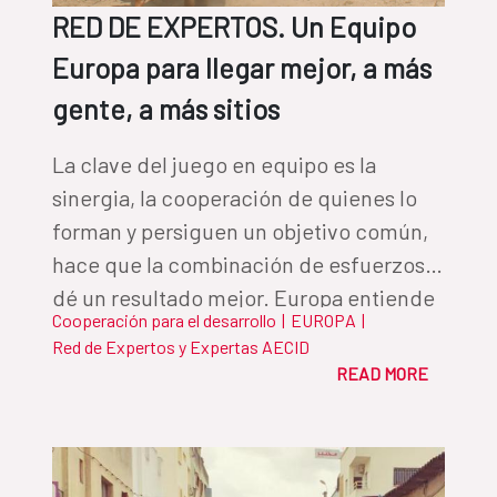
RED DE EXPERTOS. Un Equipo
Europa para llegar mejor, a más
gente, a más sitios
La clave del juego en equipo es la
sinergia, la cooperación de quienes lo
forman y persiguen un objetivo común,
hace que la combinación de esfuerzos
dé un resultado mejor. Europa entiende
Cooperación para el desarrollo
|
EUROPA
|
bien esa clave y ha conformado un
Red de Expertos y Expertas AECID
equipo sólido para ganar el partido del
READ MORE
desarrollo sostenible, en el que la
Cooperación Española es jugadora
titular