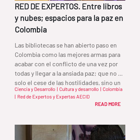
RED DE EXPERTOS. Entre libros
y nubes; espacios para la paz en
Colombia
Las bibliotecas se han abierto paso en
Colombia como las mejores armas para
acabar con el conflicto de una vez por
todas y llegar a la ansiada paz; que no es
solo el cese de las hostilidades, sino un
Ciencia y Desarrollo
|
Cultura y desarrollo
|
Colombia
proceso que ha de contar con una
|
Red de Expertos y Expertas AECID
inclusión social real, equidad,
READ MORE
participación comunitaria y cohesión,
entre otras. Pero ¿Cómo llegar con libros
y paz a las comunidades rurales?
Colombia tiene un plan.