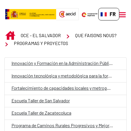
Saut au contenu principal
FR-FR
men
INICIO
OCE - EL SALVADOR
QUE FAISONS NOUS?
PROGRAMAS Y PROYECTOS
Innovación y Formación en la Administración Pública para la consolidación de la gobernanza digital
Innovación tecnológica y metodológica para la formación pública en El Salvador desde la ENAFOP
Fortalecimiento de capacidades locales y metropolitanas mediante la gestión integral del espacio público en el Área Metropolitana de San Salvador (AMSS)”
Escuela Taller de San Salvador
Escuela Taller de Zacatecoluca
Programa de Caminos Rurales Progresivos y Mejoramiento de Caminos a nivel nacional