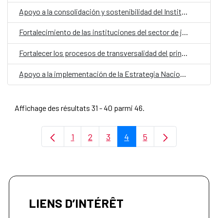
Apoyo a la consolidación y sostenibilidad del Instituto Nacional de Salud (INS)
Fortalecimiento de las instituciones del sector de justicia y seguridad en El Salvador a través de su Unidad Técnica Ejecutiva, para la protección y atención eficaz de las mujeres víctimas de violencia de género.
Fortalecer los procesos de transversalidad del principio de Igualdad en la Administración Pública Salvadoreña
Apoyo a la implementación de la Estrategia Nacional Intersectorial de Prevención de Embarazo en Niñas y Adolescentes (ENIPENA) en los departamentos de Sonsonate y La Libertad en El Salvador
Affichage des résultats 31 - 40 parmi 46.
1
2
3
4
5
Page
Page
Page
Page
Page
LIENS D’INTÉRÊT