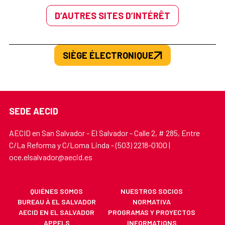
D’AUTRES SITES D’INTÉRÊT
SIÈGE ÉLECTRONIQUE
SEDE AECID
AECID en San Salvador - El Salvador - Calle 2, # 285, Entre
C/La Reforma y C/Loma Linda - (503) 2218-0100 |
oce.elsalvador@aecid.es
QUIÉNES SOMOS
NUESTROS SOCIOS
BUREAU À EL SALVADOR
NORMATIVA
AECID EN EL SALVADOR
PROGRAMAS Y PROYECTOS
APPELS
INFORMATIONS