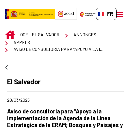
Saut au contenu principal
FR-FR
men
INICIO
OCE - EL SALVADOR
ANNONCES
APPELS
AVISO DE CONSULTORIA PARA “APOYO A LA IMPLEMENTACIÓN DE LA AGENDA DE LA LÍNEA ESTRATÉGICA DE LA ERAM; BOSQUES Y PAISAJES Y AGENDAS INTERSECTORIALES COMPLEMENTARIAS”
Apartado del anuncio:
El Salvador
Fecha de publicación de la noticia
20/03/2025
Título del anuncio:
Aviso de consultoria para “Apoyo a la
Implementación de la Agenda de la Línea
Estratégica de la ERAM; Bosques y Paisajes y