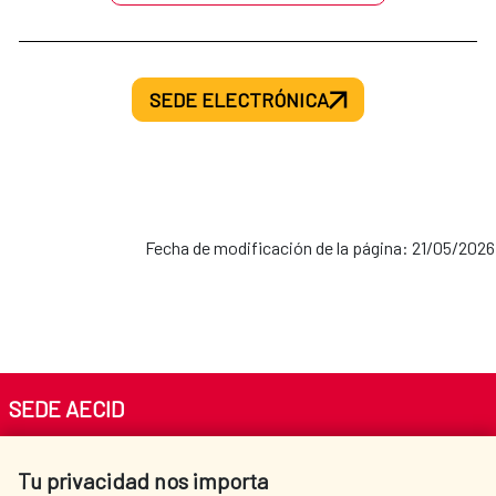
SEDE ELECTRÓNICA
Fecha de modificación de la página: 21/05/2026
SEDE AECID
Av. Reyes Católicos 4 - 28040 Madrid
Tu privacidad nos importa
Tel. +34 900 20 30 54​​​​​​​