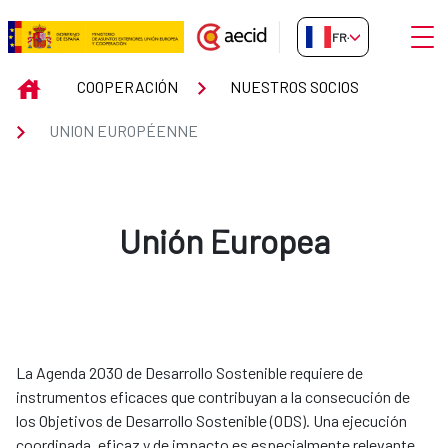
Saut au contenu principal
Ouvri
FR-FR
UNION EUROPÉENNE
INICIO
COOPERACIÓN
NUESTROS SOCIOS
UNION EUROPÉENNE
Unión Europea
La Agenda 2030 de Desarrollo Sostenible requiere de
instrumentos eficaces que contribuyan a la consecución de
los Objetivos de Desarrollo Sostenible (ODS). Una ejecución
coordinada, eficaz y de impacto es especialmente relevante