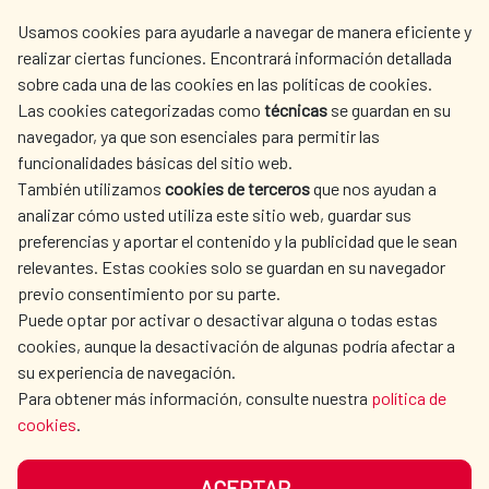
centro.informacion@aecid.es
Usamos cookies para ayudarle a navegar de manera eficiente y
realizar ciertas funciones. Encontrará información detallada
sobre cada una de las cookies en las políticas de cookies.
AECID
OÙ NOUS COOPÉRONS
Las cookies categorizadas como
técnicas
se guardan en su
L'ACTION HUMANITAIRE
SALLE DE PRESSE
navegador, ya que son esenciales para permitir las
ESPAGNOLE
funcionalidades básicas del sitio web.
CULTURE ET SCIENCE
BIBLIOTHÈQUE
También utilizamos
cookies de terceros
que nos ayudan a
analizar cómo usted utiliza este sitio web, guardar sus
preferencias y aportar el contenido y la publicidad que le sean
relevantes. Estas cookies solo se guardan en su navegador
previo consentimiento por su parte.
Puede optar por activar o desactivar alguna o todas estas
NOS RÉSEAUX SOCIAUX
cookies, aunque la desactivación de algunas podría afectar a
su experiencia de navegación.
Para obtener más información, consulte nuestra
política de
cookies
.
ACEPTAR