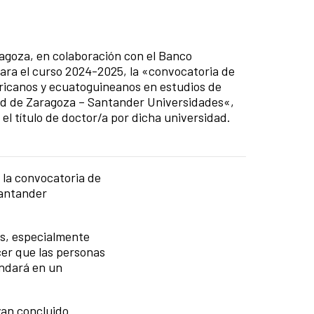
a
agoza, en colaboración con el Banco
ara el curso 2024-2025, la «convocatoria de
ricanos y ecuatoguineanos en estudios de
ad de Zaragoza – Santander Universidades«,
l título de doctor/a por dicha universidad.
 la convocatoria de
Santander
es, especialmente
cer que las personas
undará en un
yan concluido