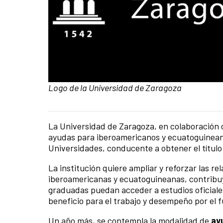
Pie de foto:
Logo de la Universidad de Zaragoza
La Universidad de Zaragoza, en colaboración 
Contenido de la noticia
ayudas para iberoamericanos y ecuatoguinean
Universidades, conducente a obtener el título
La institución quiere ampliar y reforzar las r
iberoamericanas y ecuatoguineanas, contribuy
graduadas puedan acceder a estudios oficiale
beneficio para el trabajo y desempeño por el 
Un año más, se contempla la modalidad de
ay