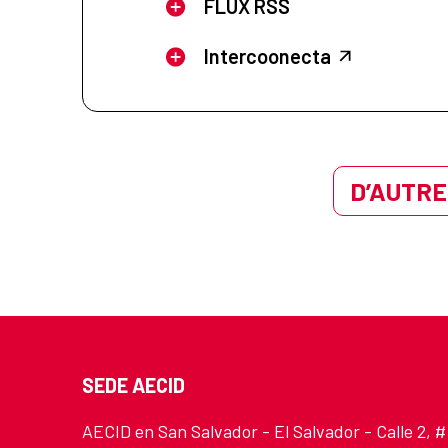
FLUX RSS
Intercoonecta
D’AUTRE
SEDE AECID
AECID en San Salvador - El Salvador - Calle 2, #