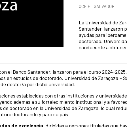
Categorías de la notici
OCE EL SALVADOR
Resumen de la noticia
La Universidad de Zar
Santander, lanzaron p
ayudas para iberoame
doctorado. Universid
conducente a obtener e
con el Banco Santander, lanzaron para el curso 2024-2025,
os en estudios de doctorado. Universidad de Zaragoza – 
 de doctor/a por dicha universidad.
elaciones establecidas con otras instituciones y universidad
endo además a su fortalecimiento institucional y a favore
s de doctorado en la Universidad de Zaragoza, lo cual red
futuro doctorando y para su país.
udas de excelencia
, dirigidas a personas tituladas que ha